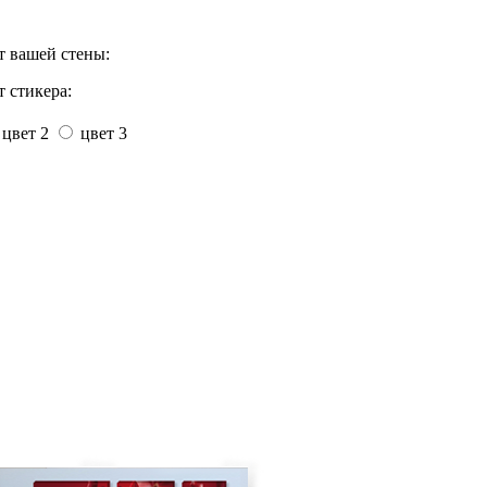
т вашей стены:
 стикера:
цвет 2
цвет 3