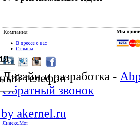
Компания
Мы прин
В прессе о нас
Отзывы
мя
Дизайн и разработка -
Abp
ный телефон
Обратный звонок
 by akernel.ru