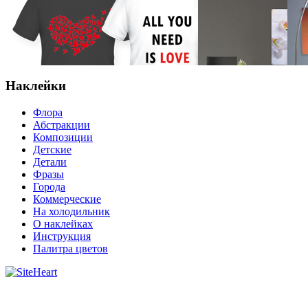
Наклейки
Флора
Абстракции
Композиции
Детские
Детали
Фразы
Города
Коммерческие
На холодильник
О наклейках
Инструкция
Палитра цветов