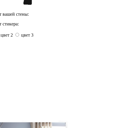
т вашей стены:
 стикера:
цвет 2
цвет 3