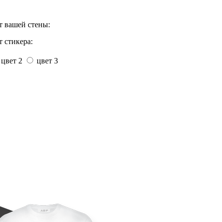
т вашей стены:
 стикера:
цвет 2
цвет 3