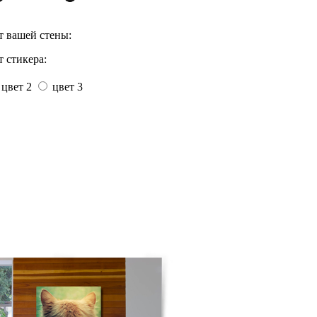
т вашей стены:
 стикера:
цвет 2
цвет 3