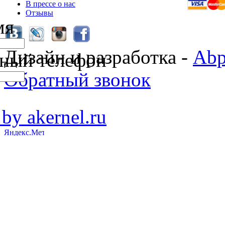
В прессе о нас
Отзывы
мя
Дизайн и разработка -
Abp
ный телефон
Обратный звонок
 by akernel.ru