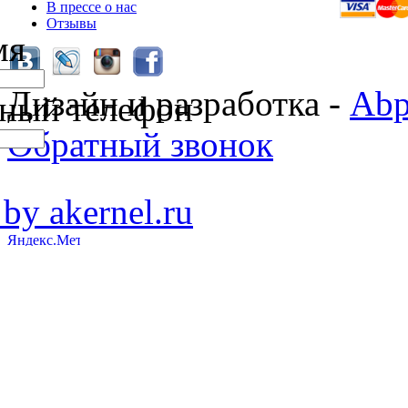
В прессе о нас
Отзывы
мя
Дизайн и разработка -
Abp
ный телефон
Обратный звонок
 by akernel.ru