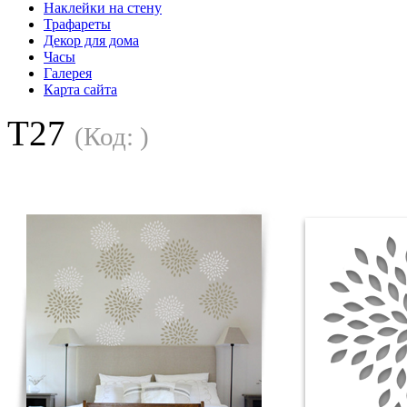
Наклейки на стену
Трафареты
Декор для дома
Часы
Галерея
Карта сайта
T27
(Код:
)