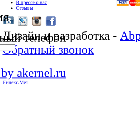
В прессе о нас
Отзывы
мя
Дизайн и разработка -
Abp
ный телефон
Обратный звонок
 by akernel.ru