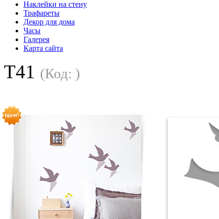
Наклейки на стену
Трафареты
Декор для дома
Часы
Галерея
Карта сайта
T41
(Код:
)