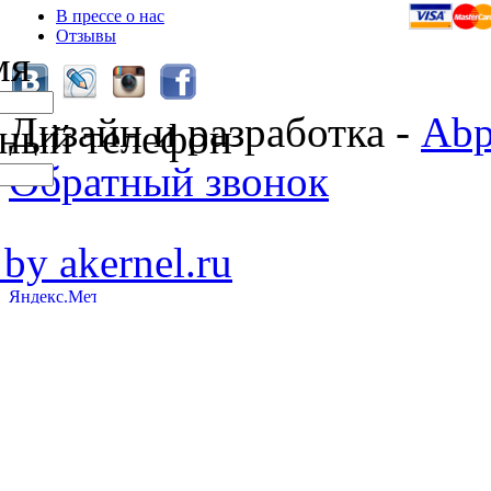
В прессе о нас
Отзывы
мя
Дизайн и разработка -
Abp
ный телефон
Обратный звонок
 by akernel.ru